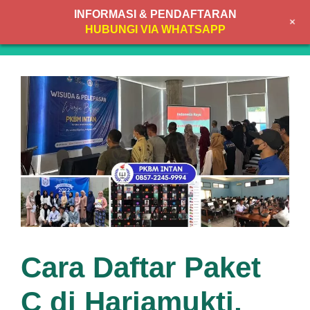
Skip
INFORMASI & PENDAFTARAN
+
to
MENU
HUBUNGI VIA WHATSAPP
content
Cara Daftar Paket
C di Harjamukti,