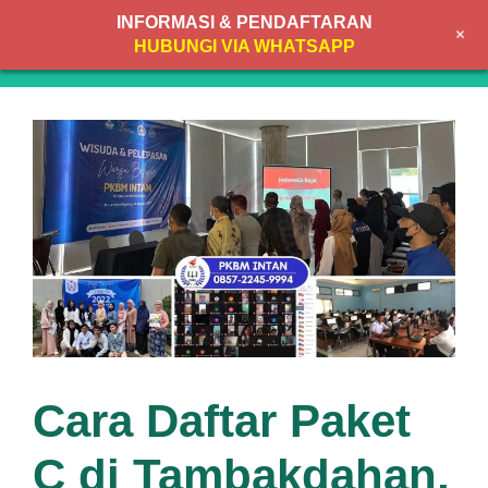
Skip
INFORMASI & PENDAFTARAN
+
to
MENU
HUBUNGI VIA WHATSAPP
content
Cara Daftar Paket
C di Tambakdahan,