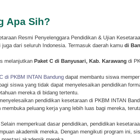
 Apa Sih?
taraan Resmi Penyelenggara Pendidikan & Ujian Kesetara
pi juga dari seluruh Indonesia. Termasuk daerah kamu
di Ba
s melanjutkan
Paket C di Banyusari, Kab. Karawang
di PK
 C di PKBM INTAN Bandung
dapat membantu siswa memperku
g bagi siswa yang tidak dapat menyelesaikan pendidikan for
ahuan mereka di bidang tertentu.
 menyelesaikan pendidikan kesetaraan di PKBM INTAN Bandu
an membuka peluang kerja yang lebih luas bagi mereka, ter
: Selain memperkuat dasar pendidikan, pendidikan kesetar
an akademik mereka. Dengan mengikuti program ini, siswa
n prestasi akademik mereka.