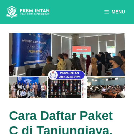
Skip
to
MENU
content
Cara Daftar Paket
C di Tanjungjaya,