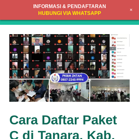
Skip
INFORMASI & PENDAFTARAN
+
to
MENU
HUBUNGI VIA WHATSAPP
content
Cara Daftar Paket
C di Tanara, Kab.