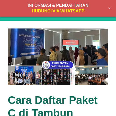
Skip
INFORMASI & PENDAFTARAN
+
to
MENU
HUBUNGI VIA WHATSAPP
content
Cara Daftar Paket
C di Tambun