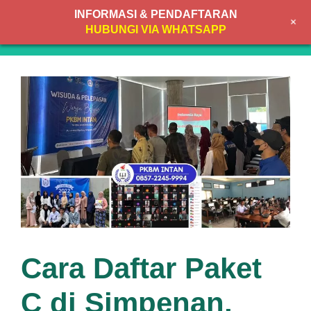
Skip
INFORMASI & PENDAFTARAN
+
to
MENU
HUBUNGI VIA WHATSAPP
content
Cara Daftar Paket
C di Simpenan,