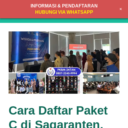
Skip
INFORMASI & PENDAFTARAN
+
to
MENU
HUBUNGI VIA WHATSAPP
content
Cara Daftar Paket
C di Sagaranten,