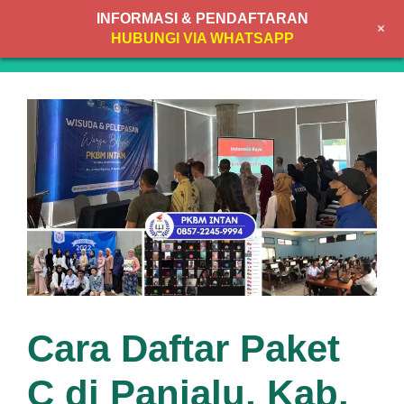
Skip
INFORMASI & PENDAFTARAN
+
to
MENU
HUBUNGI VIA WHATSAPP
content
Cara Daftar Paket
C di Panjalu, Kab.