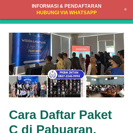
Skip
INFORMASI & PENDAFTARAN
+
to
MENU
HUBUNGI VIA WHATSAPP
content
Cara Daftar Paket
C di Pabuaran,