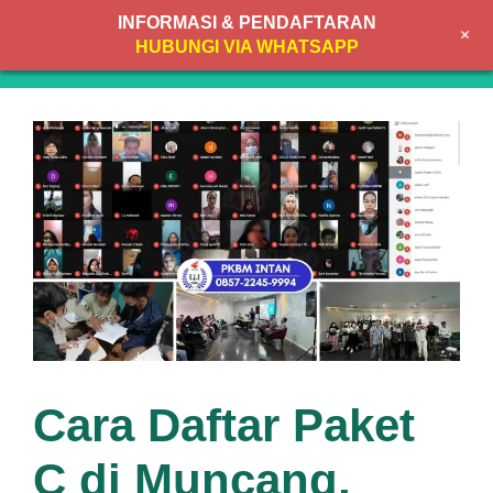
Skip
INFORMASI & PENDAFTARAN
+
to
MENU
HUBUNGI VIA WHATSAPP
content
Cara Daftar Paket
C di Muncang,