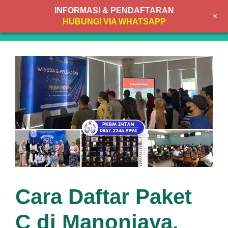
Skip
INFORMASI & PENDAFTARAN
+
to
MENU
HUBUNGI VIA WHATSAPP
content
Cara Daftar Paket
C di Manonjaya,