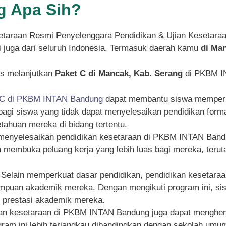
 Apa Sih?
taraan Resmi Penyelenggara Pendidikan & Ujian Kesetara
pi juga dari seluruh Indonesia. Termasuk daerah kamu
di Ma
s melanjutkan
Paket C di Mancak, Kab. Serang
di PKBM IN
 C di PKBM INTAN Bandung
dapat membantu siswa memperku
g bagi siswa yang tidak dapat menyelesaikan pendidikan for
ahuan mereka di bidang tertentu.
 menyelesaikan pendidikan kesetaraan di PKBM INTAN Bandu
an membuka peluang kerja yang lebih luas bagi mereka, ter
: Selain memperkuat dasar pendidikan, pendidikan kesetar
an akademik mereka. Dengan mengikuti program ini, siswa
n prestasi akademik mereka.
kan kesetaraan di PKBM INTAN Bandung juga dapat menghema
rogram ini lebih terjangkau dibandingkan dengan sekolah um