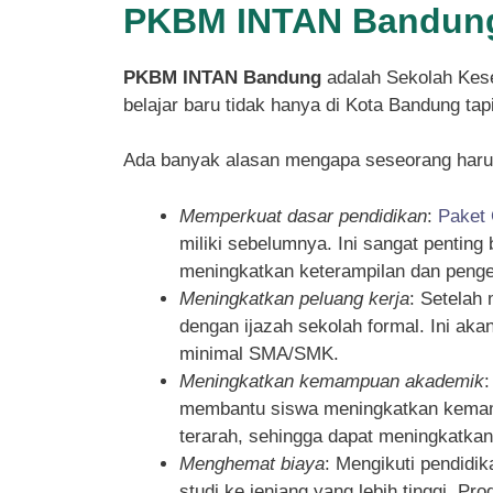
PKBM INTAN Bandung
PKBM INTAN Bandung
adalah Sekolah Kese
belajar baru tidak hanya di Kota Bandung ta
Ada banyak alasan mengapa seseorang haru
Memperkuat dasar pendidikan
:
Paket
miliki sebelumnya. Ini sangat pentin
meningkatkan keterampilan dan penget
Meningkatkan peluang kerja
: Setelah
dengan ijazah sekolah formal. Ini ak
minimal SMA/SMK.
Meningkatkan kemampuan akademik
membantu siswa meningkatkan kemampu
terarah, sehingga dapat meningkatka
Menghemat biaya
: Mengikuti pendidi
studi ke jenjang yang lebih tinggi. P