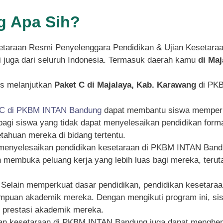
 Apa Sih?
taraan Resmi Penyelenggara Pendidikan & Ujian Kesetara
pi juga dari seluruh Indonesia. Termasuk daerah kamu
di Ma
s melanjutkan
Paket C di Majalaya, Kab. Karawang
di PKB
 C di PKBM INTAN Bandung
dapat membantu siswa memperku
g bagi siswa yang tidak dapat menyelesaikan pendidikan for
ahuan mereka di bidang tertentu.
 menyelesaikan pendidikan kesetaraan di PKBM INTAN Bandu
an membuka peluang kerja yang lebih luas bagi mereka, ter
: Selain memperkuat dasar pendidikan, pendidikan kesetar
an akademik mereka. Dengan mengikuti program ini, siswa
n prestasi akademik mereka.
kan kesetaraan di PKBM INTAN Bandung juga dapat menghema