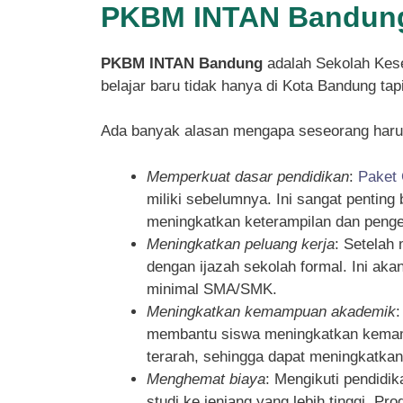
PKBM INTAN Bandung
PKBM INTAN Bandung
adalah Sekolah Kese
belajar baru tidak hanya di Kota Bandung ta
Ada banyak alasan mengapa seseorang haru
Memperkuat dasar pendidikan
:
Paket
miliki sebelumnya. Ini sangat pentin
meningkatkan keterampilan dan penget
Meningkatkan peluang kerja
: Setelah
dengan ijazah sekolah formal. Ini ak
minimal SMA/SMK.
Meningkatkan kemampuan akademik
membantu siswa meningkatkan kemampu
terarah, sehingga dapat meningkatka
Menghemat biaya
: Mengikuti pendidi
studi ke jenjang yang lebih tinggi. P