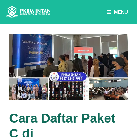
Skip
to
MENU
content
Cara Daftar Paket
C di