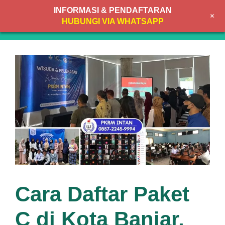
Skip
INFORMASI & PENDAFTARAN
+
to
MENU
HUBUNGI VIA WHATSAPP
content
Cara Daftar Paket
C di Kota Banjar,