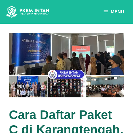
Skip
to
MENU
content
Cara Daftar Paket
C di Karangtengah,