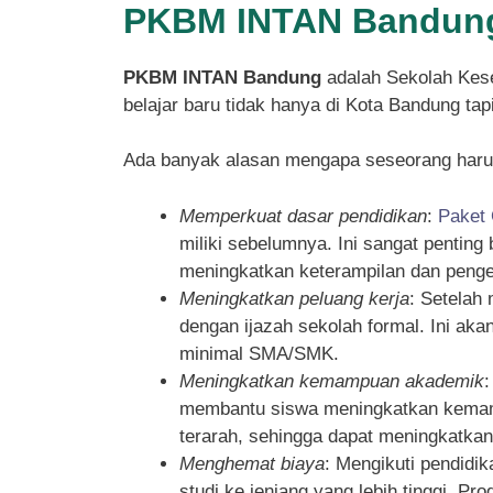
PKBM INTAN Bandung
PKBM INTAN Bandung
adalah Sekolah Kese
belajar baru tidak hanya di Kota Bandung ta
Ada banyak alasan mengapa seseorang haru
Memperkuat dasar pendidikan
:
Paket
miliki sebelumnya. Ini sangat pentin
meningkatkan keterampilan dan penget
Meningkatkan peluang kerja
: Setelah
dengan ijazah sekolah formal. Ini ak
minimal SMA/SMK.
Meningkatkan kemampuan akademik
membantu siswa meningkatkan kemampu
terarah, sehingga dapat meningkatka
Menghemat biaya
: Mengikuti pendidi
studi ke jenjang yang lebih tinggi. P