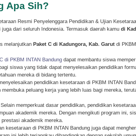
 Apa Sih?
taraan Resmi Penyelenggara Pendidikan & Ujian Kesetara
pi juga dari seluruh Indonesia. Termasuk daerah kamu
di Ka
s melanjutkan
Paket C di Kadungora, Kab. Garut
di PKBM 
 C di PKBM INTAN Bandung
dapat membantu siswa memperku
g bagi siswa yang tidak dapat menyelesaikan pendidikan for
ahuan mereka di bidang tertentu.
 menyelesaikan pendidikan kesetaraan di PKBM INTAN Bandu
an membuka peluang kerja yang lebih luas bagi mereka, ter
: Selain memperkuat dasar pendidikan, pendidikan kesetar
an akademik mereka. Dengan mengikuti program ini, siswa
n prestasi akademik mereka.
kan kesetaraan di PKBM INTAN Bandung juga dapat menghema
rogram ini lebih terjangkau dibandingkan dengan sekolah um