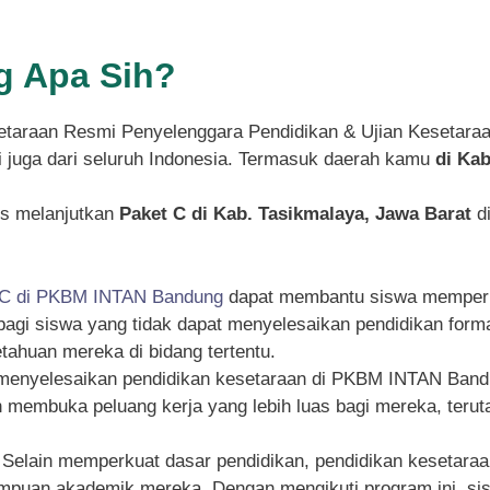
 Apa Sih?
taraan Resmi Penyelenggara Pendidikan & Ujian Kesetara
pi juga dari seluruh Indonesia. Termasuk daerah kamu
di Kab
s melanjutkan
Paket C di Kab. Tasikmalaya, Jawa Barat
di
 C di PKBM INTAN Bandung
dapat membantu siswa memperku
g bagi siswa yang tidak dapat menyelesaikan pendidikan for
ahuan mereka di bidang tertentu.
 menyelesaikan pendidikan kesetaraan di PKBM INTAN Bandu
an membuka peluang kerja yang lebih luas bagi mereka, ter
: Selain memperkuat dasar pendidikan, pendidikan kesetar
an akademik mereka. Dengan mengikuti program ini, siswa