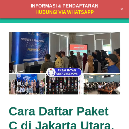
Skip
INFORMASI & PENDAFTARAN
+
to
MENU
HUBUNGI VIA WHATSAPP
content
Cara Daftar Paket
C di Jakarta Utara,