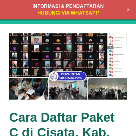
Skip
INFORMASI & PENDAFTARAN
+
to
MENU
HUBUNGI VIA WHATSAPP
content
Cara Daftar Paket
C di Cisata, Kab.