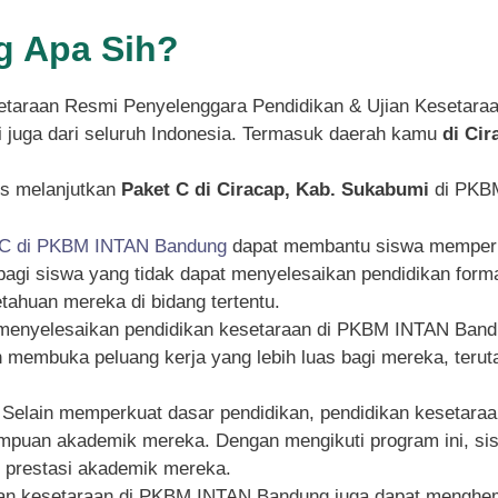
 Apa Sih?
taraan Resmi Penyelenggara Pendidikan & Ujian Kesetara
pi juga dari seluruh Indonesia. Termasuk daerah kamu
di Ci
s melanjutkan
Paket C di Ciracap, Kab. Sukabumi
di PKBM
 C di PKBM INTAN Bandung
dapat membantu siswa memperku
g bagi siswa yang tidak dapat menyelesaikan pendidikan for
ahuan mereka di bidang tertentu.
 menyelesaikan pendidikan kesetaraan di PKBM INTAN Bandu
an membuka peluang kerja yang lebih luas bagi mereka, ter
: Selain memperkuat dasar pendidikan, pendidikan kesetar
an akademik mereka. Dengan mengikuti program ini, siswa
n prestasi akademik mereka.
kan kesetaraan di PKBM INTAN Bandung juga dapat menghema