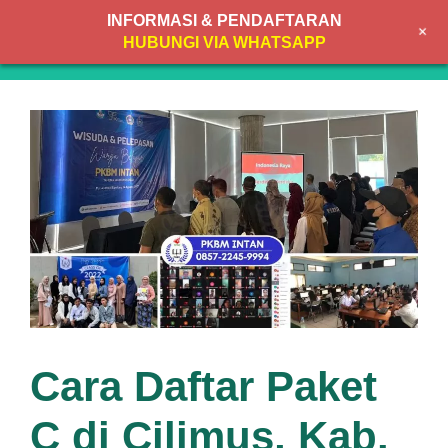
Skip
INFORMASI & PENDAFTARAN
+
to
MENU
HUBUNGI VIA WHATSAPP
content
Cara Daftar Paket
C di Cilimus, Kab.