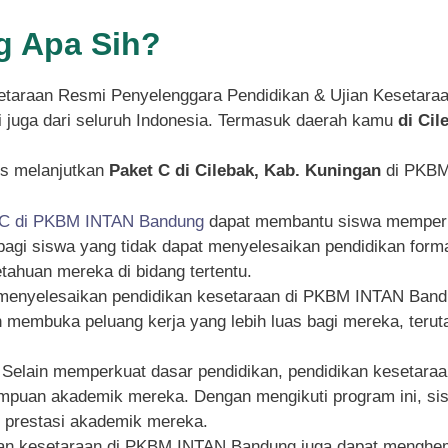
 Apa Sih?
taraan Resmi Penyelenggara Pendidikan & Ujian Kesetara
pi juga dari seluruh Indonesia. Termasuk daerah kamu
di Cil
s melanjutkan
Paket C di Cilebak, Kab. Kuningan
di PKBM 
 C di PKBM INTAN Bandung
dapat membantu siswa memperku
g bagi siswa yang tidak dapat menyelesaikan pendidikan for
ahuan mereka di bidang tertentu.
 menyelesaikan pendidikan kesetaraan di PKBM INTAN Bandu
an membuka peluang kerja yang lebih luas bagi mereka, ter
: Selain memperkuat dasar pendidikan, pendidikan kesetar
an akademik mereka. Dengan mengikuti program ini, siswa
n prestasi akademik mereka.
kan kesetaraan di PKBM INTAN Bandung juga dapat menghema