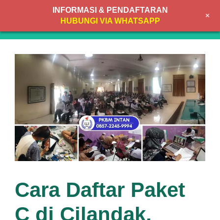
Skip
INFORMASI & PENDAFTARAN
+
to
MENU
HUBUNGI VIA WHATSAPP
content
Cara Daftar Paket
C di Cilandak,