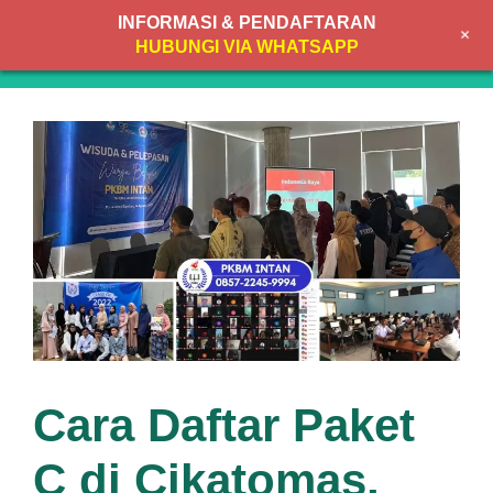
Skip
INFORMASI & PENDAFTARAN
+
to
MENU
HUBUNGI VIA WHATSAPP
content
Cara Daftar Paket
C di Cikatomas,