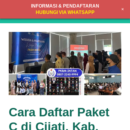
Skip
INFORMASI & PENDAFTARAN
+
to
MENU
HUBUNGI VIA WHATSAPP
content
Cara Daftar Paket
C di Cijati, Kab.