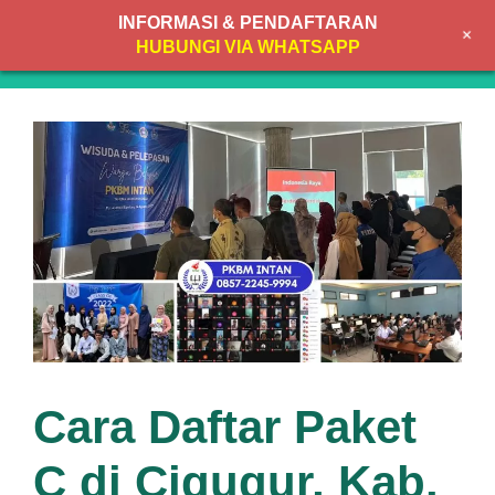
Skip
INFORMASI & PENDAFTARAN
+
to
MENU
HUBUNGI VIA WHATSAPP
content
Cara Daftar Paket
C di Cigugur, Kab.