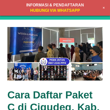
Skip
INFORMASI & PENDAFTARAN
+
to
MENU
HUBUNGI VIA WHATSAPP
content
Cara Daftar Paket
C di Cigudeg, Kab.