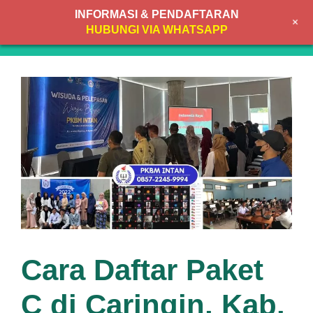
Skip
INFORMASI & PENDAFTARAN
+
to
MENU
HUBUNGI VIA WHATSAPP
content
Cara Daftar Paket
C di Caringin, Kab.