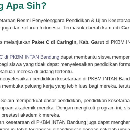
 Apa Sih?
taraan Resmi Penyelenggara Pendidikan & Ujian Kesetara
pi juga dari seluruh Indonesia. Termasuk daerah kamu
di Car
s melanjutkan
Paket C di Caringin, Kab. Garut
di PKBM IN
 C di PKBM INTAN Bandung
dapat membantu siswa memperku
g bagi siswa yang tidak dapat menyelesaikan pendidikan for
ahuan mereka di bidang tertentu.
 menyelesaikan pendidikan kesetaraan di PKBM INTAN Bandu
an membuka peluang kerja yang lebih luas bagi mereka, ter
: Selain memperkuat dasar pendidikan, pendidikan kesetar
an akademik mereka. Dengan mengikuti program ini, siswa
n prestasi akademik mereka.
kan kesetaraan di PKBM INTAN Bandung juga dapat menghema
rogram ini lebih terjangkau dibandingkan dengan sekolah um