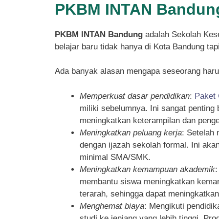
PKBM INTAN Bandung
PKBM INTAN Bandung
adalah Sekolah Kese
belajar baru tidak hanya di Kota Bandung ta
Ada banyak alasan mengapa seseorang haru
Memperkuat dasar pendidikan
:
Paket
miliki sebelumnya. Ini sangat pentin
meningkatkan keterampilan dan penget
Meningkatkan peluang kerja
: Setelah
dengan ijazah sekolah formal. Ini ak
minimal SMA/SMK.
Meningkatkan kemampuan akademik
membantu siswa meningkatkan kemampu
terarah, sehingga dapat meningkatka
Menghemat biaya
: Mengikuti pendidi
studi ke jenjang yang lebih tinggi. P