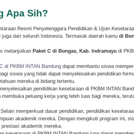
 Apa Sih?
taraan Resmi Penyelenggara Pendidikan & Ujian Kesetara
pi juga dari seluruh Indonesia. Termasuk daerah kamu
di Bo
s melanjutkan
Paket C di Bongas, Kab. Indramayu
di PKBM
 C di PKBM INTAN Bandung
dapat membantu siswa memperku
g bagi siswa yang tidak dapat menyelesaikan pendidikan for
ahuan mereka di bidang tertentu.
 menyelesaikan pendidikan kesetaraan di PKBM INTAN Bandu
an membuka peluang kerja yang lebih luas bagi mereka, ter
: Selain memperkuat dasar pendidikan, pendidikan kesetar
an akademik mereka. Dengan mengikuti program ini, siswa
n prestasi akademik mereka.
kan kesetaraan di PKBM INTAN Bandung juga dapat menghema